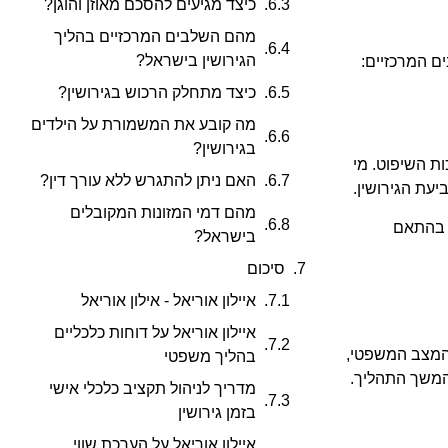
כיצד מגיעים להסכם מאוזן והוגן?
מהם השלבים המרכזיים בהליך
הגירושין בישראל?
ם המרכזיים:
כיצד מתחלק הרכוש בגירושין?
מה קובע את המשמורת על הילדים
בגירושין?
ת השיפוט. מי
האם ניתן להתגרש ללא עורך דין?
עת הגירושין.
מהם דמי המזונות המקובלים
ם בהתאם
בישראל?
סיכום
איילון אוריאל - אילון אוריאל
איילון אוריאל על דוחות כלכליים
 המצב המשפטי,
בהליך משפטי
בהמשך התהליך.
מדריך לניהול תקציב כלכלי אישי
בזמן גירושין
איילון אוריאל על הערכת שווי