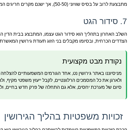
מתבצעת לרוב על בסיס שוויוני (50-50), אך ישנם מקרים חריגים המצדיקים חלוקה שונה.
7. סידור הגט
השלב האחרון בתהליך הוא סידור הגט עצמו, המתבצע בבית הדין הרב
הצדדים הכרחית, ובסיומו מקבלים בני הזוג תעודת גירושין המאשרת א
נקודת מבט מקצועית
מניסיוננו באתר גירושין נט, אחד הגורמים המשמעותיים להצלחה ב
ולארגן את כל המסמכים הרלוונטיים, לקבל ייעוץ משפטי מקיף, ולה
סיום של מערכת יחסים, אלא גם התחלה של פרק חדש בחיים, ולכן 
זכויות משפטיות בהליך הגירושין
הכרת הזכויות המשפטיות העומדות לרשותכם בהליך הגירושין היא קרי