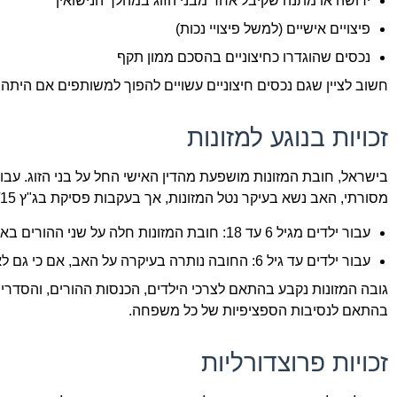
ירושה או מתנה שקיבל אחד מבני הזוג במהלך הנישואין
פיצויים אישיים (למשל פיצויי נכות)
נכסים שהוגדרו כחיצוניים בהסכם ממון תקף
חשוב לציין שגם נכסים חיצוניים עשויים להפוך למשותפים אם היתה 
זכויות בנוגע למזונות
בישראל, חובת המזונות מושפעת מהדין האישי החל על בני הזוג. עבו
מסורתי, האב נשא בעיקר נטל המזונות, אך בעקבות פסיקת בג"ץ 919/15 משנת 2017, נקבע כי:
עבור ילדים מגיל 6 עד 18: חובת המזונות חלה על שני ההורים באופן שווה, בהתאם ליכולתם הכלכלית וזמני השהות עם הילדים
עבור ילדים עד גיל 6: החובה נותרה בעיקרה על האב, אם כי גם לאם יש חובת השתתפות
גובה המזונות נקבע בהתאם לצרכי הילדים, הכנסות ההורים, והסדרי ה
בהתאם לנסיבות הספציפיות של כל משפחה.
זכויות פרוצדורליות