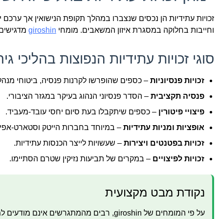
זכויות עתידיות הן נכסים שנצברו במהלך תקופת הנישואין אך ערכם
וחייבות בחלוקה במסגרת איזון המשאבים. מומחי
giroshin
מדגישים 
סוגי זכויות עתידיות הנפוצות בהליכי גירו
זכויות פנסיוניות
– כספים שהופרשו לקרנות פנסיה, ביטוחי מנהל
פנסיה תקציבית
– הסדר פנסיוני הנהוג בעיקר במגזר הציבורי.
פיצויי פיטורין
– כספים שיתקבלו בעת סיום יחסי עובד-מעביד.
אופציות ומניות עתידיות
– במיוחד בחברות הייטק וסטארט-אפי
זכויות בפטנטים ויצירות
– שעשויות לייצר הכנסות עתידיות.
זכויות לפיצויים
– במקרים של תביעות נזיקין שטרם הסתיימו.
נקודת מבט מקצועית
על פי המומחים של giroshin, רבים מהמתגרשי