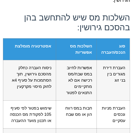
הגירושין.
השלכות מס שיש להתחשב בהן
בהסכם גירושין:
סוג
השלכות מס
אסטרטגיה מומלצת
הנכס/העברה
אפשריות
העברת דירת
אפשרות לחיוב
ניסוח העברה כחלק
מגורים בין
במס שבח/מס
מהסכם גירושין, תוך
בני זוג
רכישה אם לא
הסתמכות על סעיף 4א
מתקיימים
לחוק מיסוי מקרקעין
התנאים לפטור
העברת מניות
חבות במס רווח
שימוש בפטור לפי סעיף
ונכסים
הון או מס שבח
105 לפקודת מס הכנסה
עסקיים
או תכנון מועד ההעברה