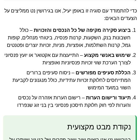
כדי להתמודד עם סוגיה זו באופן יעיל, אנו בגירושין נט ממליצים על
הצעדים הבאים:
ביצוע סקירה מקיפה של כל הנכסים והזכויות
– כולל
חשבונות בנק, השקעות, קרנות פנסיה, ביטוחי מנהלים, קופות
גמל, קרנות השתלמות, אופציות, מניות, זכויות יוצרים ופטנטים
שימוש באנשי מקצוע
– התייעצות עם אקטואר או יועץ פנסיוני
לצורך הערכת שווי זכויות פנסיוניות ואופציות
הכללת סעיפים מפורשים
– ניסוח סעיפים ברורים
המתייחסים לחלוקת זכויות עתידיות, כולל מנגנונים לקביעת
השווי במועד המימוש
תיעוד ורישום הערות
– רישום הערות אזהרה על נכסים
והערות לפי חוק חלוקת חיסכון פנסיוני בין בני זוג שנפרדו
נקודת מבט מקצועית
בגירושין נט אנו רואים שוב ושוב מקרים של בני זוג שויתרו על