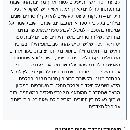
קביעת הסדרי שהות יעילים לטווח ארוך מחייבת התחשבות
בהתפתחות הילדים לאורך זמן. ראשית, יש לשקול את גיל
הילדים – תינוקות ופעוטות עשויים להזדקק להסדרים שונים
מילדים בגיל בית ספר או מתבגרים. שנית, חשוב לשמור על
גמישות בהסכם – למשל, לקבוע סעיף שמאפשר בחינה
מחודשת של ההסדרים כאשר הילדים עוברים לבית ספר
יסודי או תיכון. שלישית, יש להתחשב באופי הילד ובצרכיו
האישיים – חלק מהילדים זקוקים ליותר יציבות, בעוד אחרים
מסתגלים בקלות לשינויים. רביעית, חשוב לוודא שההסדר
מאפשר לילדים לשמור על קשר משמעותי עם שני ההורים,
עם המשפחה המורחבת ועם חברים. לבסוף, מומלץ לכלול
בהסכם מנגנון תקשורת ברור בין ההורים לגבי החלפת
מידע חיוני על הילדים וקבלת החלטות משותפות. הניסיון
מראה שהסדרים המותאמים לצרכי הילדים המשתנים, תוך
שיתוף פעולה בין ההורים, מובילים לתוצאות הטובות ביותר
עבור כל הצדדים.
משמורת והסדרי שהות מפורטים