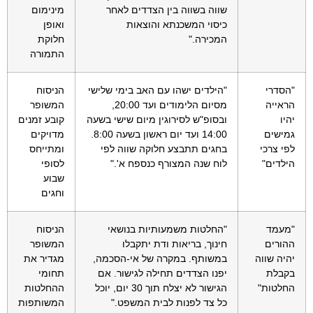
שווה בשווה בין הצדדים לאחר
מינימום
כיסוי המשכנתא והוצאות
ואופן
המכירה."
חלוקת
התמורה
"הסדרי
"הילדים ישהו עם האב בימי שלישי
הניסוח
הראייה
מסיום הלימודים ועד 20:00,
המשופר
יהיו
ובסופ"ש לסירוגין מיום שישי בשעה
קובע זמנים
גמישים
14:00 ועד יום ראשון בשעה 8:00.
מדויקים
לפי צרכי
בחגים תתבצע חלוקה שווה לפי
ומתייחס
הילדים"
לוח שנה המצורף כנספח א'."
לסופי
שבוע
וחגים
"מעמד
"החלטות משמעותיות בנושאי
הניסוח
ההורים
חינוך, בריאות ודת יתקבלו
המשופר
יהיה שווה
במשותף. במקרה של אי-הסכמה,
מגדיר את
בקבלת
יפנו הצדדים תחילה לגישור. אם
תחומי
החלטות"
הגישור לא יצלח תוך 30 יום, יוכל
ההחלטות
כל צד לפנות לבית המשפט."
המשותפות