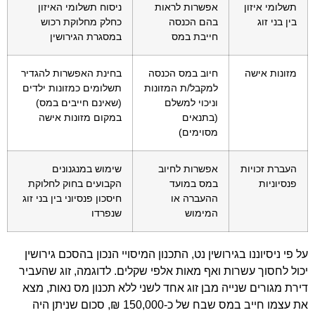
תשלומי איזון
אפשרות לראות
ניסוח תשלומי האיזון
בין בני זוג
בהם הכנסה
כחלק מחלוקת רכוש
חייבת במס
במסגרת הגירושין
מזונות אישה
חיוב במס הכנסה
בחינת האפשרות להגדיר
למקבל/ת המזונות
תשלומים כמזונות ילדים
וניכוי למשלם
(שאינם חייבים במס)
(בתנאים
במקום מזונות אישה
מסוימים)
העברת זכויות
אפשרות לחיוב
שימוש במנגנונים
פנסיוניות
במס במועד
הקבועים בחוק לחלוקת
ההעברה או
חיסכון פנסיוני בין בני זוג
המימוש
שנפרדו
על פי ניסיוננו בגירושין נט, התכנון המיסויי הנכון בהסכם גירושין
יכול לחסוך עשרות ואף מאות אלפי שקלים. לדוגמה, זוג שהעביר
דירת מגורים שנייה מבן זוג אחד לשני ללא תכנון מס נאות, מצא
את עצמו חייב במס שבח של כ-150,000 ₪, סכום שניתן היה