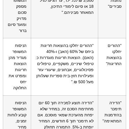
מזונות
3,000 ₪ לכל ילד, עד הגיעו לגיל
המשופר
סבירים"
18 או סיום לימודי התיכון,
מספק
המאוחר מביניהם."
סכום
מדויק
ומועד סיום
ברור
"ההורים
"ההורים יחלקו בהוצאות חריגות
הניסוח
יחלקו
ביחס של 60% (האב) ו-40%
המשופר
בהוצאות
(האם). הוצאות חריגות מוגדרות כ:
מגדיר מהן
החריגות"
טיפולי שיניים, משקפיים, טיפולים
הוצאות
פסיכולוגיים, אבחונים, שיעורי עזר
חריגות
ופעילויות חוץ-בית ספריות שעלותן
ומפרט את
מעל 500 ₪."
יחס
החלוקה
"הדירה
"הדירה תוצע למכירה תוך 60 יום
הניסוח
תימכר
מחתימת הסכם זה, במחיר שלא
המשופר
בהזדמנות
יפחת מהערכת שמאי מוסכם. אם
קובע לוחות
המתאימה"
לא תימכר תוך 6 חודשים, המחיר
זמנים,
יופחת ב-5%. התמורה תחולק
מחיר