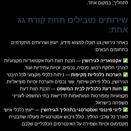
לתהליך, במקום אחד.
שירותים מובילים תחת קורת גג
אחת:
באתר גירושין.נט תוכלו למצוא מידע, ייעוץ ושירותים מתקדמים
בתחומים הבאים:
אקטואריה לגירושין
— הכנת חוות דעת אקטואריות מקצועיות
לצורכי חלוקת רכוש, פנסיה, נכסים, זכויות עתידיות ועוד.
הערכות כלכליות מקיפות
— ניתוח כלכלי מקצועי לכל היבטי
הגירושין, כולל פירוק שיתוף, שווי נכסים והערכת זכויות סוציאליות.
חוות דעת כלכלית לבית המשפט
— הכנת חוות דעת
מקצועיות ומפורטות המותאמות לדרישות בתי המשפט לענייני
משפחה בישראל.
ליווי פיננסי ואסטרטגי בתהליך הגירושין
— ייעוץ כלכלי אישי
לאורך כל שלבי ההליך, כולל גיבוש אסטרטגיית פעולה שתבטיח
מקסימום זכויות ושמירה על האינטרסים הכלכליים שלכם.