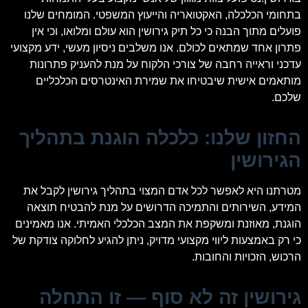
בתחומי הכלכלה, האקטואריה והייעוץ המשפטי. המומחים שלנו
פועלים מתוך הבנה כי כל תיק גירושין הוא עולם ומלואו, וכי אין
פתרון אחד שמתאים לכולם. אנו משלבים ניסיון מעשי, ידע מקצועי
עדכני וראייה רחבה של צורכי הלקוח על מנת להעניק פתרונות
מותאמים אישית שיבטיחו את שמירת האינטרסים הכלכליים
שלכם.
החזון שלנו: כלכלה הוגנת בתהליך
הגירושין
מטרתנו היא לאפשר לכל אדם המצוי בתהליך גירושין לקבל את
המידע, השירותים והתמיכה הדרושים על מנת להבטיח תוצאה
הוגנת, מאוזנת ומשקפת את המצב הכלכלי האמיתי. אנו מאמינים
כי רק באמצעות ליווי מקצועי מדויק, ניתן להגיע לחלוקה צודקת של
הרכוש, הזכויות והחובות.
גירושין זה לא סוף — זו התחלה